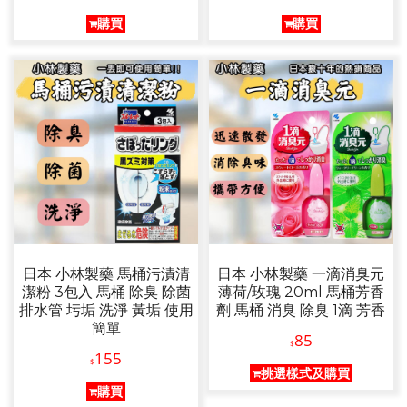
購買
購買
日本 小林製藥 馬桶污漬清
日本 小林製藥 一滴消臭元
潔粉 3包入 馬桶 除臭 除菌
薄荷/玫瑰 20ml 馬桶芳香
排水管 圬垢 洗淨 黃垢 使用
劑 馬桶 消臭 除臭 1滴 芳香
簡單
85
$
155
$
挑選樣式及購買
購買