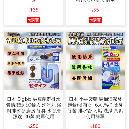
盤
強起泡 不變形 耐用
135
55
$
$
購買
購買
日本 Bigbio 納豆菌群排水
日本 小林製藥 馬桶清潔發
管清潔錠 50錠入 洗淨丸 浴
泡錠(薄荷香) 6入 馬桶 除臭
廁排水管 廚房 除臭 水管清
除菌 排水管 圬垢 洗淨 黃垢
潔錠 BB菌 簡單使用
使用簡單
250
180
$
$