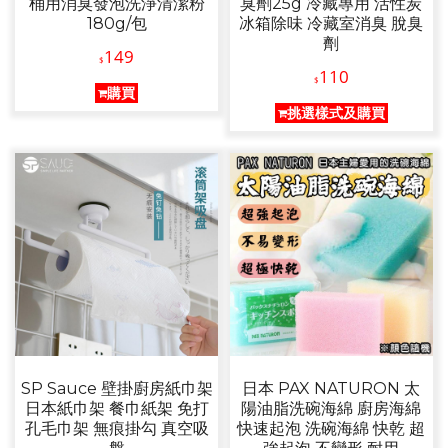
桶用消臭發泡洗淨清潔粉
臭劑25g 冷藏專用 活性炭
180g/包
冰箱除味 冷藏室消臭 脫臭
劑
149
$
110
$
購買
挑選樣式及購買
SP Sauce 壁掛廚房紙巾架
日本 PAX NATURON 太
日本紙巾架 餐巾紙架 免打
陽油脂洗碗海綿 廚房海綿
孔毛巾架 無痕掛勾 真空吸
快速起泡 洗碗海綿 快乾 超