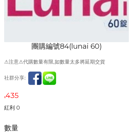
團購編號84(lunai 60)
⚠注意⚠代購數量有限,如數量太多將延期交貨
社群分享:
435
$
紅利
0
數量